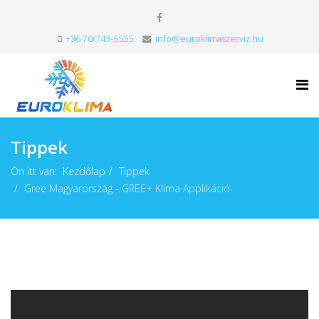
+36 70/743-5555
info@euroklimaszerviz.hu
Tippek
Ön itt van:
Kezdőlap
Tippek
Gree Magyarország - GREE+ Klíma Applikáció