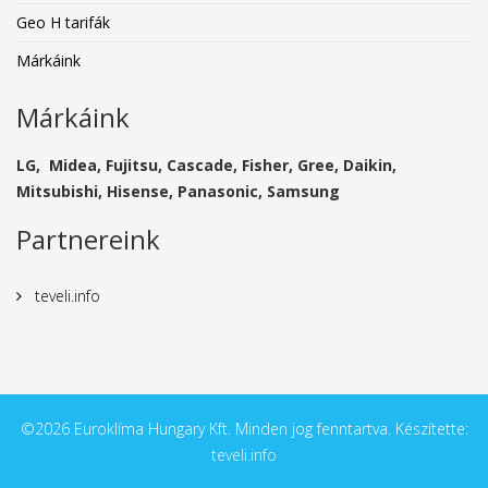
Geo H tarifák
Márkáink
Márkáink
LG, Midea, Fujitsu, Cascade, Fisher, Gree, Daikin,
Mitsubishi, Hisense, Panasonic, Samsung
Partnereink
teveli.info
©2026 Euroklíma Hungary Kft. Minden jog fenntartva. Készítette:
teveli.info