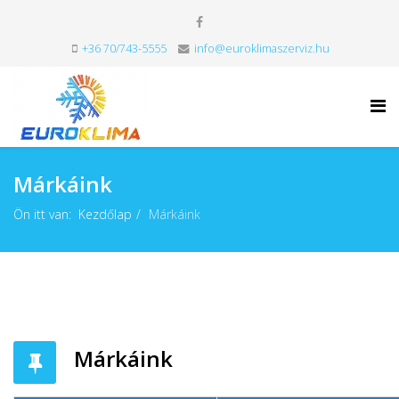
+36 70/743-5555
info@euroklimaszerviz.hu
Márkáink
Ön itt van:
Kezdőlap
Márkáink
Márkáink