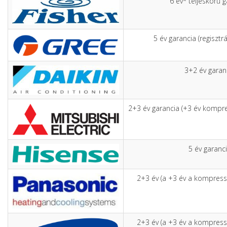
6 év* teljeskörű 
5 év garancia (regisztrá
3+2 év garan
2+3 év garancia (+3 év kompre
5 év garanc
2+3 év (a +3 év a kompress
2+3 év (a +3 év a kompress