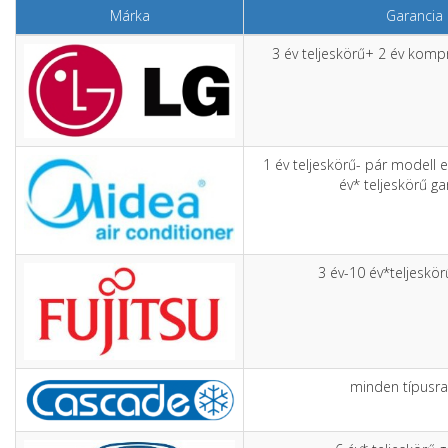
Márka
Garancia
3 év teljeskörű+ 2 év komp
1 év teljeskörű- pár modell 
év* teljeskörű g
3 év-10 év*teljeskör
minden típusra